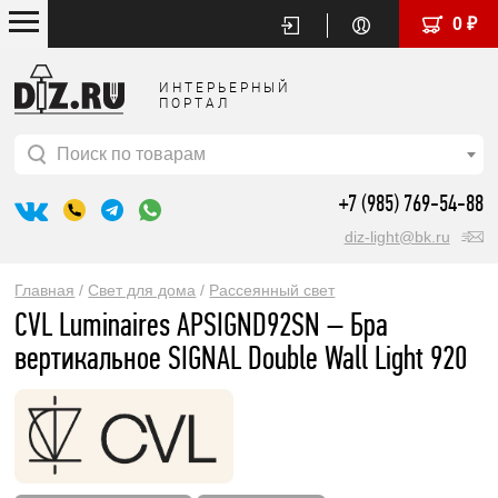
0 ₽
ИНТЕРЬЕРНЫЙ
ПОРТАЛ
Поиск по товарам
+7 (985) 769-54-88
diz-light@bk.ru
Главная
/
Свет для дома
/
Рассеянный свет
CVL Luminaires APSIGND92SN – Бра
вертикальное SIGNAL Double Wall Light 920