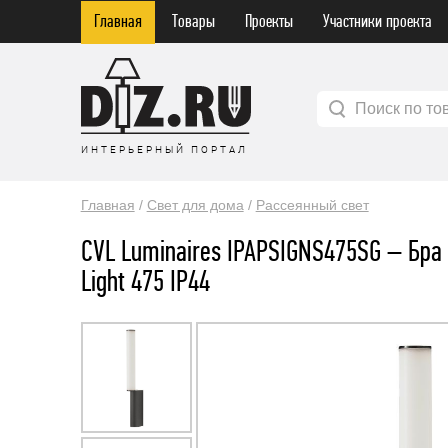
Главная
Товары
Проекты
Участники проекта
Поиск по то
ИНТЕРЬЕРНЫЙ ПОРТАЛ
Главная
/
Свет для дома
/
Рассеянный свет
CVL Luminaires IPAPSIGNS475SG – Бра
Light 475 IP44