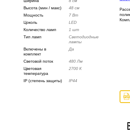
Ширина
8 см
Высота (мин / макс)
48 см
Расс
поли
Мощность
7 Вт
Компл
Цоколь
LED
Количество ламп
1 шт
Тип ламп
Светодиодные
лампы
Включены в
Да
комплект
Световой поток
480 Лм
Цветовая
2700 К
температура
IP (степень защиты)
IP44