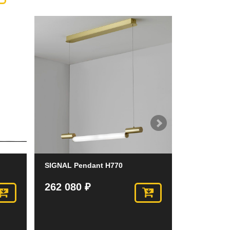
SIGNAL Pendant H770
SIGNAL Dou
262 080 ₽
150 990