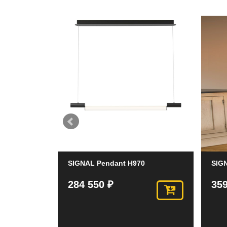
SIGNAL Pendant H970
SIG
284 550 ₽
359