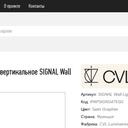
О проекте
Контакты
варам
 вертикальное SIGNAL Wall
Артикул:
SIGNAL Wall Lig
Код:
IPAPSIGNS475SG
Цвет:
Satin Graphite
Страна:
Франция
Фабрика:
CVL Luminaire