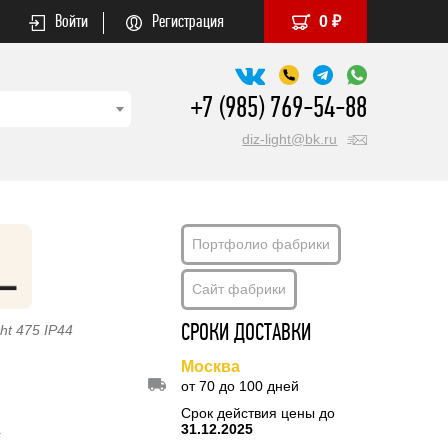
Войти
Регистрация
0 ₽
+7 (985) 769-54-88
diz-light@bk.ru
Портфолио фабрики
Сайт фабрики
ht 475 IP44
СРОКИ ДОСТАВКИ
Москва
от 70 до 100 дней
Срок действия цены до
31.12.2025
s